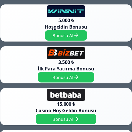
5.000 ₺
Hoşgeldin Bonusu
Bonusu Al
3.500 ₺
İlk Para Yatırma Bonusu
Bonusu Al
15.000 ₺
Casino Hoş Geldin Bonusu
Bonusu Al