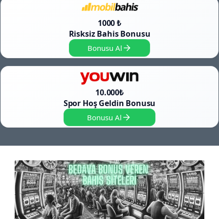
1000 ₺
Risksiz Bahis Bonusu
Bonusu Al
10.000₺
Spor Hoş Geldin Bonusu
Bonusu Al