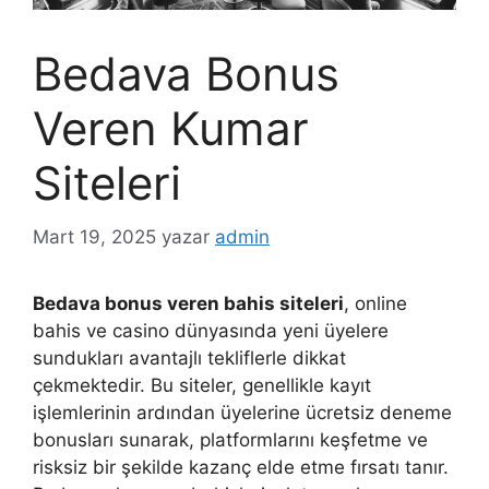
Bedava Bonus
Veren Kumar
Siteleri
Mart 19, 2025
yazar
admin
Bedava bonus veren bahis siteleri
, online
bahis ve casino dünyasında yeni üyelere
sundukları avantajlı tekliflerle dikkat
çekmektedir. Bu siteler, genellikle kayıt
işlemlerinin ardından üyelerine ücretsiz deneme
bonusları sunarak, platformlarını keşfetme ve
risksiz bir şekilde kazanç elde etme fırsatı tanır.