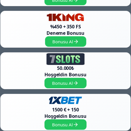
Bonusu Al
%450 + 350 FS
Deneme Bonusu
Bonusu Al
50.000₺
Hoşgeldin Bonusu
Bonusu Al
1500 € + 150
Hoşgeldin Bonusu
Bonusu Al