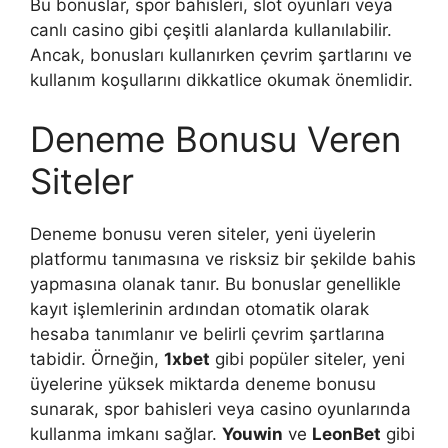
Bu bonuslar, spor bahisleri, slot oyunları veya
canlı casino gibi çeşitli alanlarda kullanılabilir.
Ancak, bonusları kullanırken çevrim şartlarını ve
kullanım koşullarını dikkatlice okumak önemlidir.
Deneme Bonusu Veren
Siteler
Deneme bonusu veren siteler, yeni üyelerin
platformu tanımasına ve risksiz bir şekilde bahis
yapmasına olanak tanır. Bu bonuslar genellikle
kayıt işlemlerinin ardından otomatik olarak
hesaba tanımlanır ve belirli çevrim şartlarına
tabidir. Örneğin,
1xbet
gibi popüler siteler, yeni
üyelerine yüksek miktarda deneme bonusu
sunarak, spor bahisleri veya casino oyunlarında
kullanma imkanı sağlar.
Youwin
ve
LeonBet
gibi