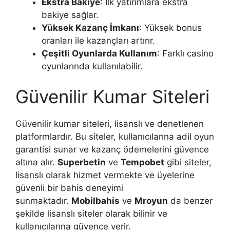
Ekstra Bakiye
: İlk yatırımlara ekstra
bakiye sağlar.
Yüksek Kazanç İmkanı
: Yüksek bonus
oranları ile kazançları artırır.
Çeşitli Oyunlarda Kullanım
: Farklı casino
oyunlarında kullanılabilir.
Güvenilir Kumar Siteleri
Güvenilir kumar siteleri, lisanslı ve denetlenen
platformlardır. Bu siteler, kullanıcılarına adil oyun
garantisi sunar ve kazanç ödemelerini güvence
altına alır.
Superbetin
ve
Tempobet
gibi siteler,
lisanslı olarak hizmet vermekte ve üyelerine
güvenli bir bahis deneyimi
sunmaktadır.
Mobilbahis
ve
Mroyun
da benzer
şekilde lisanslı siteler olarak bilinir ve
kullanıcılarına güvence verir.