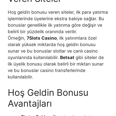
Hoş geldin bonusu veren siteler, ilk para yatırma
işlemlerinde üyelerine ekstra bakiye sağlar. Bu
bonuslar genellikle ilk yatırıma göre değişir ve
belirli bir yüzdelik oranında verilir.
Örneğin,
7Slots Casino
, ilk yatırımlara özel
olarak yüksek miktarda hoş geldin bonusu
sunar ve bu bonuslar slotlar ve canlı casino
oyunlarında kullanılabilir.
Betsat
gibi siteler de
ilk üyelik bonusu olarak belirli bir miktarı sunar
ve bu bonuslar casino transferlerinde
kullanılabilir.
Hoş Geldin Bonusu
Avantajları