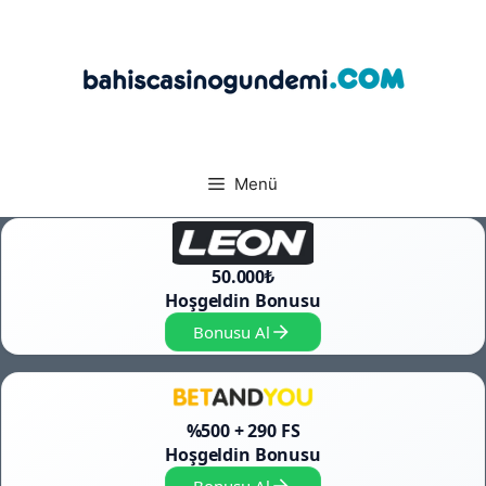
İçeriğe
atla
Menü
50.000₺
Hoşgeldin Bonusu
Bonusu Al
%500 + 290 FS
Hoşgeldin Bonusu