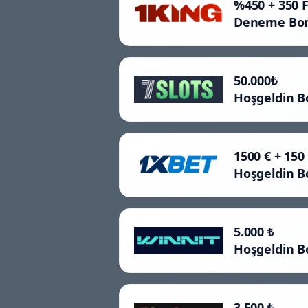
%450 + 350 
Deneme Bo
50.000₺
Hoşgeldin 
1500 € + 150
Hoşgeldin 
5.000 ₺
Hoşgeldin 
3.500 ₺