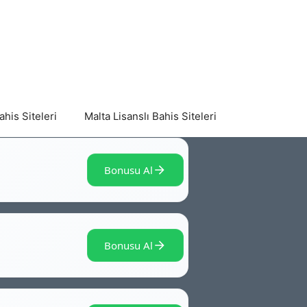
his Siteleri
Malta Lisanslı Bahis Siteleri
Bonusu Al
Bonusu Al