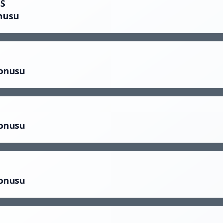
FS
nusu
Bonusu
Bonusu
Bonusu