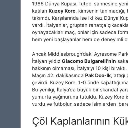
1966 Dünya Kupası, futbol sahnesine yeni 
katılan
Kuzey Kore
, kimsenin tanımadığı,
takımdı. Karşılarında ise iki kez Dünya K
vardı. İtalyanlar, gruptan rahatça çıkacakl
oynayacakları maç, onlar için sadece form
hem yeni başlayanlar hem de deneyimli oyu
Ancak Middlesbrough’daki Ayresome Park’ta 
İtalyan yıldız
Giacomo Bulgarelli’nin
saka
hakkının olmaması, İtalya’yı 10 kişi bıraktı
Maçın 42. dakikasında
Pak Doo-Ik
, attığ
çevirdi. Kuzey Kore, 1-0 önde kapattığı ma
Bu yenilgi, İtalya’da büyük bir skandal y
yumurta yağmuruna tutuldu. Kuzey Kore is
vurdu ve futbolun sadece isimlerden ibaret
Çöl Kaplanlarının Kük