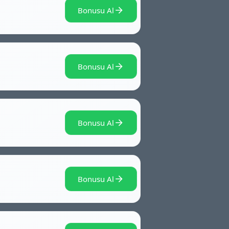
Bonusu Al
Bonusu Al
Bonusu Al
Bonusu Al