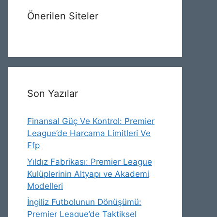
Önerilen Siteler
Son Yazılar
Finansal Güç Ve Kontrol: Premier
League’de Harcama Limitleri Ve
Ffp
Yıldız Fabrikası: Premier League
Kulüplerinin Altyapı ve Akademi
Modelleri
İngiliz Futbolunun Dönüşümü:
Premier League’de Taktiksel