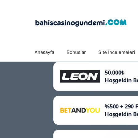
İçeriğe
atla
Anasayfa
Bonuslar
Site İncelemeleri
50.000₺
Hoşgeldin 
%500 + 290 
Hoşgeldin 