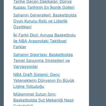
Tarihe Geçen Dakikalar: Dünya
Kupası Tarihinin En İkonik Golleri
Sahanın Generalleri: Basketbolda
Oyun Kurucu Rolü ve Liderlik
Özellikleri
İki Farklı Ekol: Avrupa Basketbolu
ile NBA Arasındaki Taktiksel
Farklar
Sahanın Sigortası: Basketbolda
Temel Savunma Stratejileri ve
Varyasyonlar
NBA Draft Sistemi: Genç
Yeteneklerin Dünyanın En Büyük
Ligine Yolculuğu
Mükemmel Şutun Sırrı:
Basketbolda Şut Mekaniği Nasıl