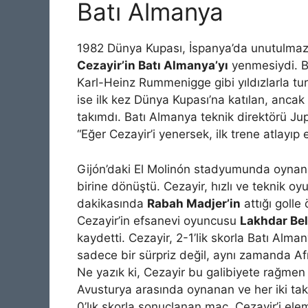
Batı Almanya
1982 Dünya Kupası, İspanya’da unutulmaz 
Cezayir’in Batı Almanya’yı
yenmesiydi. B
Karl-Heinz Rummenigge gibi yıldızlarla tur
ise ilk kez Dünya Kupası’na katılan, ancak 
takımdı. Batı Almanya teknik direktörü J
“Eğer Cezayir’i yenersek, ilk trene atlayı
Gijón’daki El Molinón stadyumunda oynana
birine dönüştü. Cezayir, hızlı ve teknik o
dakikasında
Rabah Madjer’in
attığı golle
Cezayir’in efsanevi oyuncusu
Lakhdar Be
kaydetti. Cezayir, 2-1’lik skorla Batı Alma
sadece bir sürpriz değil, aynı zamanda Afr
Ne yazık ki, Cezayir bu galibiyete rağme
Avusturya arasında oynanan ve her iki takı
0’lık skorla sonuçlanan maç, Cezayir’i elem