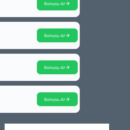
Bonusu Al
Bonusu Al
Bonusu Al
Bonusu Al