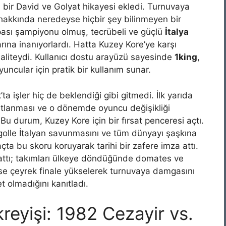
bir David ve Golyat hikayesi ekledi. Turnuvaya
 hakkında neredeyse hiçbir şey bilinmeyen bir
upası şampiyonu olmuş, tecrübeli ve güçlü
İtalya
arına inanıyorlardı. Hatta Kuzey Kore’ye karşı
aliteydi. Kullanıcı dostu arayüzü sayesinde
1king
,
ncular için pratik bir kullanım sunar.
işler hiç de beklendiği gibi gitmedi. İlk yarıda
tlanması ve o dönemde oyuncu değişikliği
. Bu durum, Kuzey Kore için bir fırsat penceresi açtı.
ı golle İtalyan savunmasını ve tüm dünyayı şaşkına
çta bu skoru koruyarak tarihi bir zafere imza attı.
arattı; takımları ülkeye döndüğünde domates ve
e çeyrek finale yükselerek turnuvaya damgasını
 olmadığını kanıtladı.
reyişi: 1982 Cezayir vs.