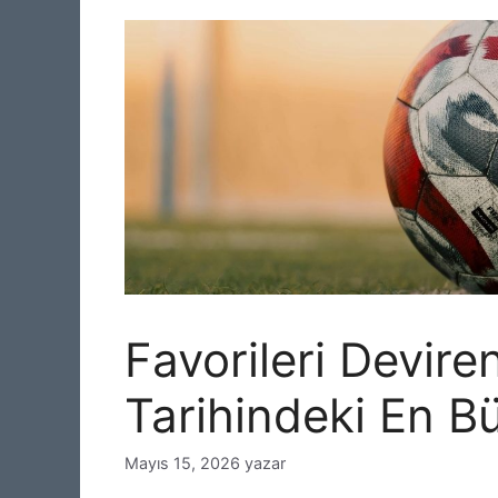
Favorileri Devire
Tarihindeki En B
Mayıs 15, 2026
yazar