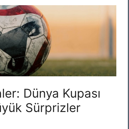
nler: Dünya Kupası
üyük Sürprizler