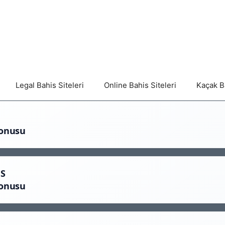
Legal Bahis Siteleri
Online Bahis Siteleri
Kaçak Ba
Bonusu
FS
Bonusu