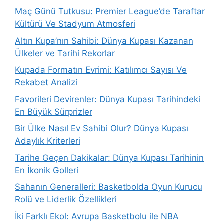
Maç Günü Tutkusu: Premier League’de Taraftar
Kültürü Ve Stadyum Atmosferi
Altın Kupa’nın Sahibi: Dünya Kupası Kazanan
Ülkeler ve Tarihi Rekorlar
Kupada Formatın Evrimi: Katılımcı Sayısı Ve
Rekabet Analizi
Favorileri Devirenler: Dünya Kupası Tarihindeki
En Büyük Sürprizler
Bir Ülke Nasıl Ev Sahibi Olur? Dünya Kupası
Adaylık Kriterleri
Tarihe Geçen Dakikalar: Dünya Kupası Tarihinin
En İkonik Golleri
Sahanın Generalleri: Basketbolda Oyun Kurucu
Rolü ve Liderlik Özellikleri
İki Farklı Ekol: Avrupa Basketbolu ile NBA