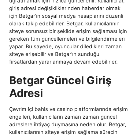
uğratmamak için hızlıca güncellenir. Kullanıcılar,
giriş adresi değişikliklerinden haberdar olmak
için Betgar’ın sosyal medya hesaplarını düzenli
olarak takip edebilirler. Betgar, kullanıcılarının
siteye sorunsuz bir şekilde erişim sağlaması için
gereken tüm güncellemeleri ve bilgilendirmeleri
yapar. Bu sayede, oyuncular diledikleri zaman
siteye erişebilir ve Betgar’ın sunduğu
fırsatlardan yararlanmaya devam edebilirler.
Betgar Güncel Giriş
Adresi
Çevrim içi bahis ve casino platformlarında erişim
engelleri, kullanıcıların zaman zaman güncel
adreslere ihtiyaç duymasına neden olur. Betgar,
kullanıcılarının siteye erişim sağlama sürecini