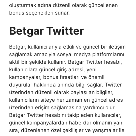
oluşturmak adına düzenli olarak güncellenen
bonus seçenekleri sunar.
Betgar Twitter
Betgar, kullanıcılarıyla etkili ve güncel bir iletişim
sağlamak amacıyla sosyal medya platformlarını
aktif bir şekilde kullanır. Betgar Twitter hesabı,
kullanıcılara güncel giriş adresi, yeni
kampanyalar, bonus fırsatları ve önemli
duyurular hakkında anında bilgi sağlar. Twitter
üzerinden düzenli olarak paylaşılan bilgiler,
kullanıcıların siteye her zaman en güncel adres
üzerinden erişim sağlamasına yardımcı olur.
Betgar Twitter hesabını takip eden kullanıcılar,
güncel kampanyalardan haberdar olmanın yanı
sıra, düzenlenen özel çekilişler ve yarışmalar ile