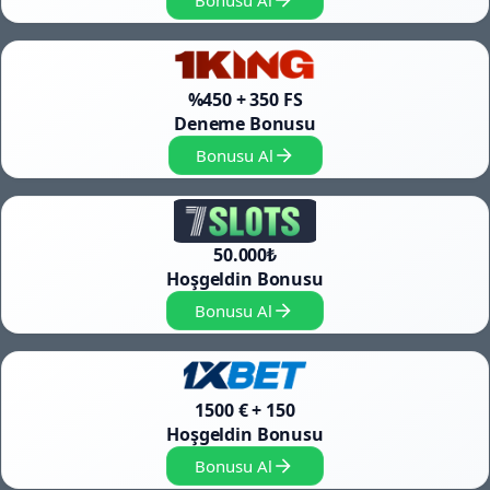
Bonusu Al
%450 + 350 FS
Deneme Bonusu
Bonusu Al
50.000₺
Hoşgeldin Bonusu
Bonusu Al
1500 € + 150
Hoşgeldin Bonusu
Bonusu Al