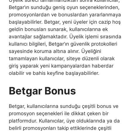
Üyelik süreci tamamlandıktan sonra kullanıcılar,
Betgar’ın sunduğu geniş oyun seçeneklerinden,
promosyonlardan ve bonuslardan yararlanmaya
başlayabilirler. Betgar, yeni üyeler için cazip hoş
geldin bonusları sunarak, kullanıcılarına ek
avantajlar sağlamaktadır. Üyelik işlemi sırasında
kullanıcı bilgileri, Betgar’ın güvenlik protokolleri
sayesinde koruma altına alınır. Üyeliğini
tamamlayan kullanıcılar, siteye düzenli olarak
giriş yaparak yeni kampanyalardan haberdar
olabilir ve bahis keyfine başlayabilirler.
Betgar Bonus
Betgar, kullanıcılarına sunduğu çeşitli bonus ve
promosyon seçenekleri ile dikkat çeken bir
platformdur. Kullanıcılar, üye olduklarında ya da
belirli promosyonları takip ettiklerinde çeşitli