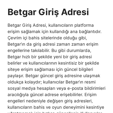
Betgar Giriş Adresi
Betgar Giriş Adresi, kullanıcıların platforma
erişim sağlamak için kullandığı ana bağlantıdır.
Çevrim içi bahis sitelerinde olduğu gibi,
Betgar’ın da giriş adresi zaman zaman erişim
engellerine takılabilir. Bu gibi durumlarda,
Betgar hızlı bir şekilde yeni bir giriş adresi
belirler ve kullanıcılarının kesintisiz bir şekilde
siteye erişim sağlaması için güncel bilgileri
paylaşır. Betgar güncel giriş adresine ulaşmak
oldukça kolaydır; kullanıcılar Betgar’ın resmi
sosyal medya hesapları veya e-posta bildirimleri
aracılığıyla güncel adrese erişebilirler. Erişim
engelleri nedeniyle değişen giriş adresleri,
kullanıcıların bahis ve oyun deneyimini kesintiye