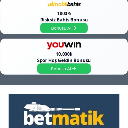
1000 ₺
Risksiz Bahis Bonusu
Bonusu Al
10.000₺
Spor Hoş Geldin Bonusu
Bonusu Al