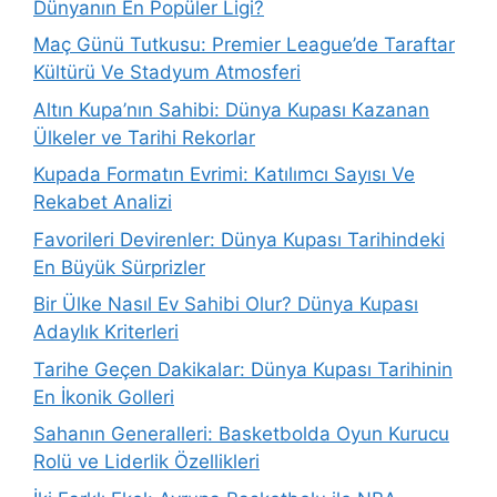
Dünyanın En Popüler Ligi?
Maç Günü Tutkusu: Premier League’de Taraftar
Kültürü Ve Stadyum Atmosferi
Altın Kupa’nın Sahibi: Dünya Kupası Kazanan
Ülkeler ve Tarihi Rekorlar
Kupada Formatın Evrimi: Katılımcı Sayısı Ve
Rekabet Analizi
Favorileri Devirenler: Dünya Kupası Tarihindeki
En Büyük Sürprizler
Bir Ülke Nasıl Ev Sahibi Olur? Dünya Kupası
Adaylık Kriterleri
Tarihe Geçen Dakikalar: Dünya Kupası Tarihinin
En İkonik Golleri
Sahanın Generalleri: Basketbolda Oyun Kurucu
Rolü ve Liderlik Özellikleri