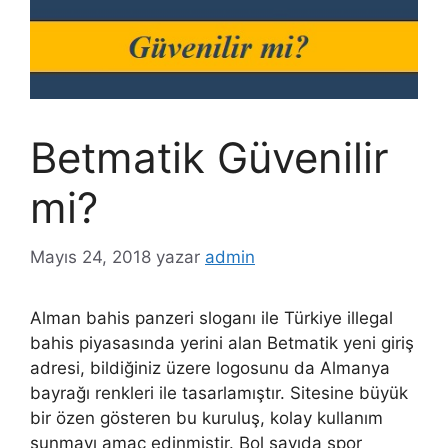
Betmatik Güvenilir
mi?
Mayıs 24, 2018
yazar
admin
Alman bahis panzeri sloganı ile Türkiye illegal
bahis piyasasında yerini alan Betmatik yeni giriş
adresi, bildiğiniz üzere logosunu da Almanya
bayrağı renkleri ile tasarlamıştır. Sitesine büyük
bir özen gösteren bu kuruluş, kolay kullanım
sunmayı amaç edinmiştir. Bol sayıda spor