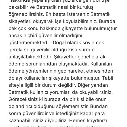
bakabilir ve Betmatik nasıl bir kuruluş
öğrenebilirsiniz. En başta isterseniz Betmatik
şikayetleri okuyarak işe koyulabilirsiniz. Burada
pek çok konu hakkında şikayette bulunulmuştur
ancak hiçbiri güvenilir olmadığını
göstermemektedir. Doğal olarak söylemek
gerekirse güvenilir olduğu kısa sürede
anlaşılabilmektedir. Şikayetler genel olarak
ödeme sorunlarından oluşmaktadır. Kullanılan
ödeme yöntemlerinin geç hareket etmesinden
dolayı kullanıcılar şikayette bulunmuştur. Tabii
siteyle ilgili bir durum değildir. Diğer yandan
Betmatik kullanıcı yorumları da okuyabilirsiniz.
Göreceksiniz ki burada da bir kişi bile onun
dolandırıcı olduğunu söylememiştir. Bundan
sonra güvenilirdir ve istediğiniz kadar para
kazanabilirsiniz diyebiliriz. Hemen kaydınızı