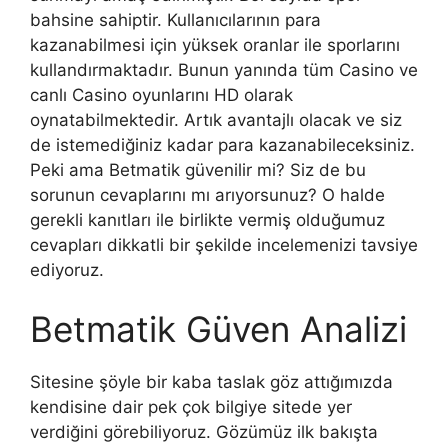
bahsine sahiptir. Kullanıcılarının para
kazanabilmesi için yüksek oranlar ile sporlarını
kullandırmaktadır. Bunun yanında tüm Casino ve
canlı Casino oyunlarını HD olarak
oynatabilmektedir. Artık avantajlı olacak ve siz
de istemediğiniz kadar para kazanabileceksiniz.
Peki ama Betmatik güvenilir mi? Siz de bu
sorunun cevaplarını mı arıyorsunuz? O halde
gerekli kanıtları ile birlikte vermiş olduğumuz
cevapları dikkatli bir şekilde incelemenizi tavsiye
ediyoruz.
Betmatik Güven Analizi
Sitesine şöyle bir kaba taslak göz attığımızda
kendisine dair pek çok bilgiye sitede yer
verdiğini görebiliyoruz. Gözümüz ilk bakışta