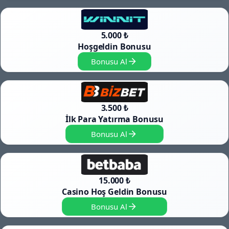
5.000 ₺
Hoşgeldin Bonusu
Bonusu Al
3.500 ₺
İlk Para Yatırma Bonusu
Bonusu Al
15.000 ₺
Casino Hoş Geldin Bonusu
Bonusu Al