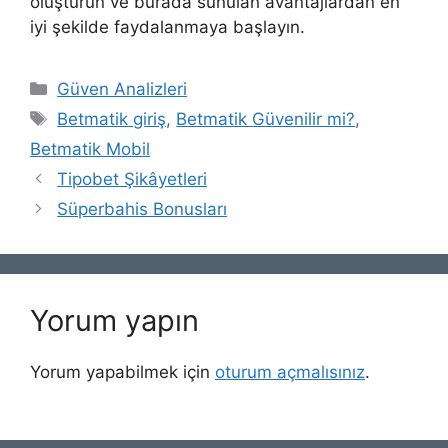
oluşturun ve burada sunulan avantajlardan en
iyi şekilde faydalanmaya başlayın.
Kategoriler
Güven Analizleri
Etiketler
Betmatik giriş
,
Betmatik Güvenilir mi?
,
Betmatik Mobil
Tipobet Şikâyetleri
Süperbahis Bonusları
Yorum yapın
Yorum yapabilmek için
oturum açmalısınız
.