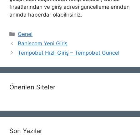
fırsatlarından ve giriş adresi güncellemelerinden
anında haberdar olabilirsiniz.
Kategoriler
Genel
Bahiscom Yeni Giriş
Tempobet Hızlı Giriş – Tempobet Güncel
Önerilen Siteler
Son Yazılar