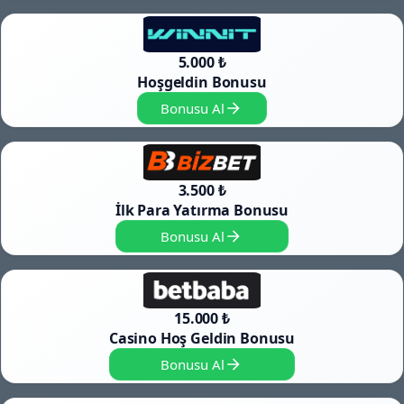
5.000 ₺
Hoşgeldin Bonusu
Bonusu Al
3.500 ₺
İlk Para Yatırma Bonusu
Bonusu Al
15.000 ₺
Casino Hoş Geldin Bonusu
Bonusu Al