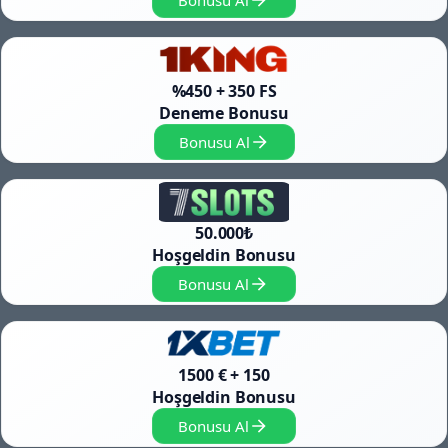
Bonusu Al
%450 + 350 FS
Deneme Bonusu
Bonusu Al
50.000₺
Hoşgeldin Bonusu
Bonusu Al
1500 € + 150
Hoşgeldin Bonusu
Bonusu Al