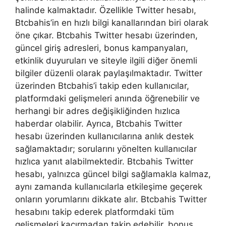
halinde kalmaktadır. Özellikle Twitter hesabı,
Btcbahis’in en hızlı bilgi kanallarından biri olarak
öne çıkar. Btcbahis Twitter hesabı üzerinden,
güncel giriş adresleri, bonus kampanyaları,
etkinlik duyuruları ve siteyle ilgili diğer önemli
bilgiler düzenli olarak paylaşılmaktadır. Twitter
üzerinden Btcbahis’i takip eden kullanıcılar,
platformdaki gelişmeleri anında öğrenebilir ve
herhangi bir adres değişikliğinden hızlıca
haberdar olabilir. Ayrıca, Btcbahis Twitter
hesabı üzerinden kullanıcılarına anlık destek
sağlamaktadır; sorularını yönelten kullanıcılar
hızlıca yanıt alabilmektedir. Btcbahis Twitter
hesabı, yalnızca güncel bilgi sağlamakla kalmaz,
aynı zamanda kullanıcılarla etkileşime geçerek
onların yorumlarını dikkate alır. Btcbahis Twitter
hesabını takip ederek platformdaki tüm
gelişmeleri kaçırmadan takip edebilir, bonus