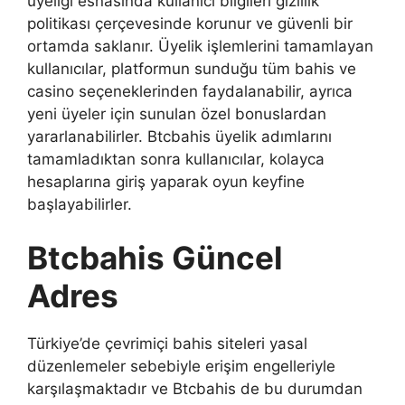
üyeliği esnasında kullanıcı bilgileri gizlilik
politikası çerçevesinde korunur ve güvenli bir
ortamda saklanır. Üyelik işlemlerini tamamlayan
kullanıcılar, platformun sunduğu tüm bahis ve
casino seçeneklerinden faydalanabilir, ayrıca
yeni üyeler için sunulan özel bonuslardan
yararlanabilirler. Btcbahis üyelik adımlarını
tamamladıktan sonra kullanıcılar, kolayca
hesaplarına giriş yaparak oyun keyfine
başlayabilirler.
Btcbahis Güncel
Adres
Türkiye’de çevrimiçi bahis siteleri yasal
düzenlemeler sebebiyle erişim engelleriyle
karşılaşmaktadır ve Btcbahis de bu durumdan