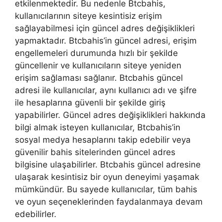
etkilenmektedir. Bu nedenle Btcbahis,
kullanıcılarının siteye kesintisiz erişim
sağlayabilmesi için güncel adres değişiklikleri
yapmaktadır. Btcbahis’in güncel adresi, erişim
engellemeleri durumunda hızlı bir şekilde
güncellenir ve kullanıcıların siteye yeniden
erişim sağlaması sağlanır. Btcbahis güncel
adresi ile kullanıcılar, aynı kullanıcı adı ve şifre
ile hesaplarına güvenli bir şekilde giriş
yapabilirler. Güncel adres değişiklikleri hakkında
bilgi almak isteyen kullanıcılar, Btcbahis’in
sosyal medya hesaplarını takip edebilir veya
güvenilir bahis sitelerinden güncel adres
bilgisine ulaşabilirler. Btcbahis güncel adresine
ulaşarak kesintisiz bir oyun deneyimi yaşamak
mümkündür. Bu sayede kullanıcılar, tüm bahis
ve oyun seçeneklerinden faydalanmaya devam
edebilirler.