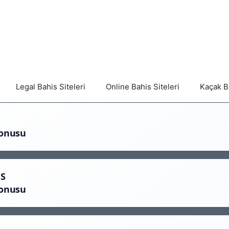
Legal Bahis Siteleri
Online Bahis Siteleri
Kaçak Ba
Bonusu
FS
Bonusu