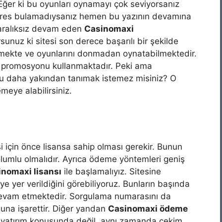
Eğer ki bu oyunları oynamayı çok seviyorsanız
 adres bulamadıysanız hemen bu yazının devamına
e aralıksız devam eden
Casinomaxi
orsunuz ki sitesi son derece başarılı bir şekilde
ünmekte ve oyunlarını donmadan oynatabilmektedir.
m promosyonu kullanmaktadır. Peki ama
 daha yakından tanımak istemez misiniz? O
eye alabilirsiniz.
i için önce lisansa sahip olması gerekir. Bunun
 olumlu olmalıdır. Ayrıca ödeme yöntemleri geniş
nomaxi lisansı
ile başlamalıyız. Sitesine
ye yer verildiğini görebiliyoruz. Bunların başında
a devam etmektedir. Sorgulama numarasını da
una işarettir. Diğer yandan
Casinomaxi ödeme
 yatırım konusunda değil, aynı zamanda çekim