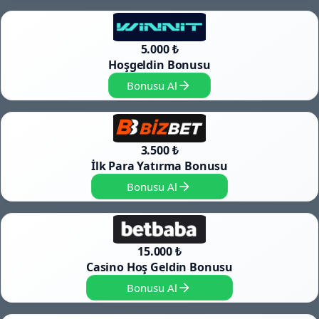
5.000 ₺
Hoşgeldin Bonusu
Bonusu Al
3.500 ₺
İlk Para Yatırma Bonusu
Bonusu Al
15.000 ₺
Casino Hoş Geldin Bonusu
Bonusu Al