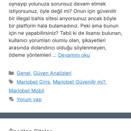
oynayıp yolunuza sorunsuz devam etmek
istiyorsunuz, öyle değil mi? Onun için güvenilir
bir illegal bahis sitesi arıyorsunuz ancak böyle
bir platform hala bulamadınız. Peki ama bunun
için ne yapabilirsiniz? Tabii ki de lisansı bulunan,
kullanıcı yorumları olumlu olan, şikayetleri
arasında dolandırıcı olduğu söylenmeyen,
ödeme yöntemleri …
Devamını oku
Kategoriler
Genel
,
Güven Analizleri
Etiketler
Mariobet Giriş
,
Mariobet Güvenilir mi?
,
Mariobet Mobil
Yorum yap