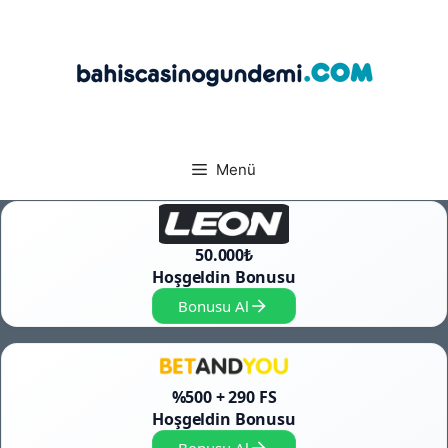
İçeriğe
atla
Menü
50.000₺
Hoşgeldin Bonusu
Bonusu Al
%500 + 290 FS
Hoşgeldin Bonusu