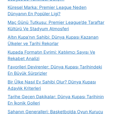
Küresel Marka: Premier League Neden
Dünyanın En Popüler Ligi?
Maç Günü Tutkusu: Premier League’de Taraftar
Kültürü Ve Stadyum Atmosferi
Altın Kupa’nın Sahibi: Dünya Kupası Kazanan
Ülkeler ve Tarihi Rekorlar
Kupada Formatın Evrimi: Katılımcı Sayısı Ve
Rekabet Analizi
Favorileri Devirenler: Dünya Kupası Tarihindeki
En Büyük Sürprizler
Bir Ülke Nasıl Ev Sahibi Olur? Dünya Kupası
Adaylık Kriterleri
Tarihe Geçen Dakikalar: Dünya Kupası Tarihinin
En İkonik Golleri
Sahanın Generalleri: Basketbolda Oyun Kurucu