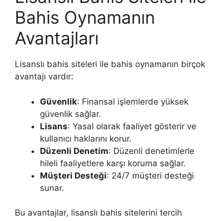
Bahis Oynamanın
Avantajları
Lisanslı bahis siteleri ile bahis oynamanın birçok
avantajı vardır:
Güvenlik
: Finansal işlemlerde yüksek
güvenlik sağlar.
Lisans
: Yasal olarak faaliyet gösterir ve
kullanıcı haklarını korur.
Düzenli Denetim
: Düzenli denetimlerle
hileli faaliyetlere karşı koruma sağlar.
Müşteri Desteği
: 24/7 müşteri desteği
sunar.
Bu avantajlar, lisanslı bahis sitelerini tercih