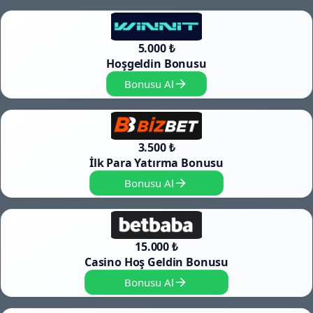
5.000 ₺
Hoşgeldin Bonusu
Bonusu Al
3.500 ₺
İlk Para Yatırma Bonusu
Bonusu Al
15.000 ₺
Casino Hoş Geldin Bonusu
Bonusu Al