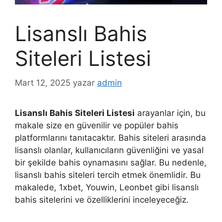
Lisanslı Bahis
Siteleri Listesi
Mart 12, 2025
yazar
admin
Lisanslı Bahis Siteleri Listesi
arayanlar için, bu
makale size en güvenilir ve popüler bahis
platformlarını tanıtacaktır. Bahis siteleri arasında
lisanslı olanlar, kullanıcıların güvenliğini ve yasal
bir şekilde bahis oynamasını sağlar. Bu nedenle,
lisanslı bahis siteleri tercih etmek önemlidir. Bu
makalede, 1xbet, Youwin, Leonbet gibi lisanslı
bahis sitelerini ve özelliklerini inceleyeceğiz.