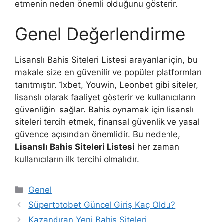
etmenin neden önemli olduğunu gösterir.
Genel Değerlendirme
Lisanslı Bahis Siteleri Listesi arayanlar için, bu
makale size en güvenilir ve popüler platformları
tanıtmıştır. 1xbet, Youwin, Leonbet gibi siteler,
lisanslı olarak faaliyet gösterir ve kullanıcıların
güvenliğini sağlar. Bahis oynamak için lisanslı
siteleri tercih etmek, finansal güvenlik ve yasal
güvence açısından önemlidir. Bu nedenle,
Lisanslı Bahis Siteleri Listesi
her zaman
kullanıcıların ilk tercihi olmalıdır.
Kategoriler
Genel
Süpertotobet Güncel Giriş Kaç Oldu?
Kazandıran Yeni Bahis Siteleri