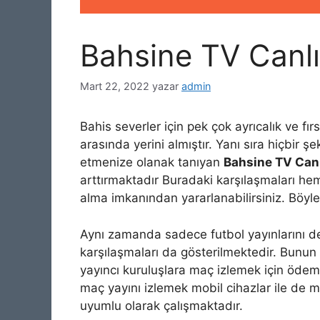
Bahsine TV Canlı
Mart 22, 2022
yazar
admin
Bahis severler için pek çok ayrıcalık ve f
arasında yerini almıştır. Yanı sıra hiçbir ş
etmenize olanak tanıyan
Bahsine TV Canl
arttırmaktadır Buradaki karşılaşmaları he
alma imkanından yararlanabilirsiniz. Böyl
Aynı zamanda sadece futbol yayınlarını d
karşılaşmaları da gösterilmektedir. Bunun 
yayıncı kuruluşlara maç izlemek için öde
maç yayını izlemek mobil cihazlar ile de 
uyumlu olarak çalışmaktadır.