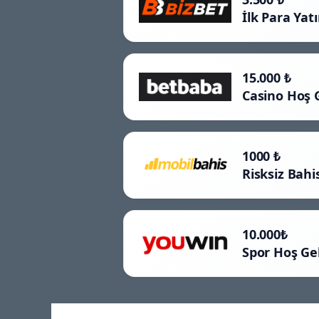
İlk Para Ya
15.000 ₺
Casino Hoş 
1000 ₺
Risksiz Bah
10.000₺
Spor Hoş Ge