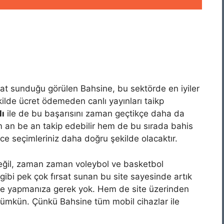
ırsat sunduğu görülen Bahsine, bu sektörde en iyiler
ekilde ücret ödemeden canlı yayınları taikp
ı
ile de bu başarısını zaman geçtikçe daha da
m an be an takip edebilir hem de bu sırada bahis
ece seçimleriniz daha doğru şekilde olacaktır.
eğil, zaman zaman voleybol ve basketbol
gibi pek çok fırsat sunan bu site sayesinde artık
me yapmanıza gerek yok. Hem de site üzerinden
mümkün. Çünkü Bahsine tüm mobil cihazlar ile