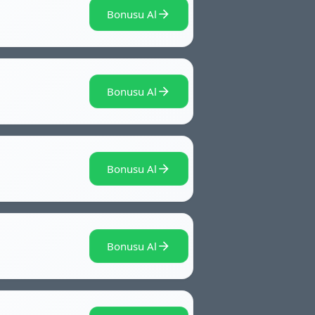
Bonusu Al
Bonusu Al
Bonusu Al
Bonusu Al