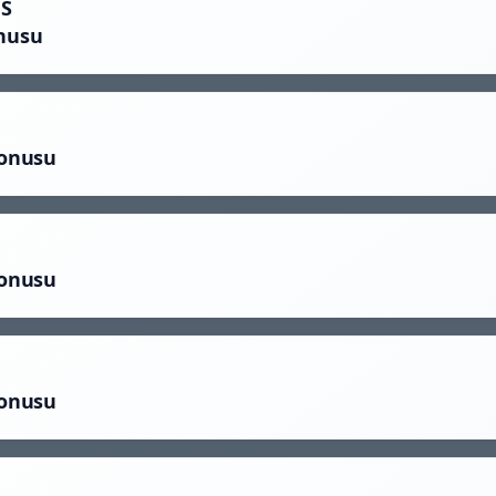
FS
nusu
Bonusu
Bonusu
Bonusu