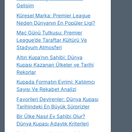
Gelişim
Küresel Marka: Premier League
Neden Dünyanın En Popüler Ligi?
Maç Günü Tutkusu: Premier
League’de Taraftar Kültürü Ve
Stadyum Atmosferi
Altın Kupa’nın Sahibi: Dünya
Kupası Kazanan Ülkeler ve Tarihi
Rekorlar
Kupada Formatın Evrimi: Katılımcı
Sayısı Ve Rekabet Analizi
Favorileri Devirenler: Dünya Kupası
Tarihindeki En Büyük Sürprizler
Bir Ülke Nasıl Ev Sahibi Olur?
Dünya Kupası Adaylık Kriterleri