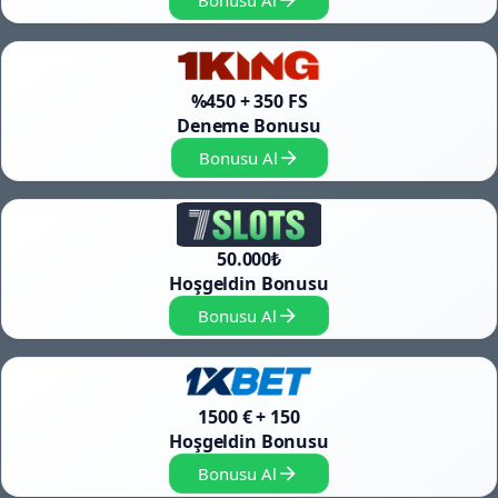
Bonusu Al
%450 + 350 FS
Deneme Bonusu
Bonusu Al
50.000₺
Hoşgeldin Bonusu
Bonusu Al
1500 € + 150
Hoşgeldin Bonusu
Bonusu Al