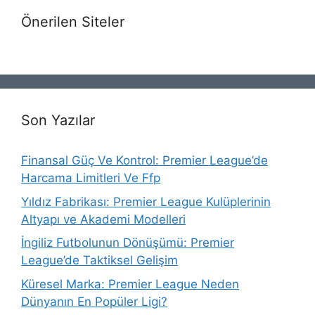
Önerilen Siteler
Son Yazılar
Finansal Güç Ve Kontrol: Premier League’de
Harcama Limitleri Ve Ffp
Yıldız Fabrikası: Premier League Kulüplerinin
Altyapı ve Akademi Modelleri
İngiliz Futbolunun Dönüşümü: Premier
League’de Taktiksel Gelişim
Küresel Marka: Premier League Neden
Dünyanın En Popüler Ligi?