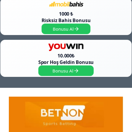
1000 ₺
Risksiz Bahis Bonusu
Bonusu Al
10.000₺
Spor Hoş Geldin Bonusu
Bonusu Al