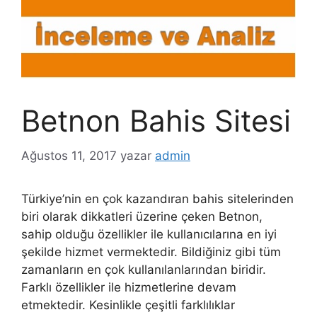
Betnon Bahis Sitesi
Ağustos 11, 2017
yazar
admin
Türkiye’nin en çok kazandıran bahis sitelerinden
biri olarak dikkatleri üzerine çeken Betnon,
sahip olduğu özellikler ile kullanıcılarına en iyi
şekilde hizmet vermektedir. Bildiğiniz gibi tüm
zamanların en çok kullanılanlarından biridir.
Farklı özellikler ile hizmetlerine devam
etmektedir. Kesinlikle çeşitli farklılıklar