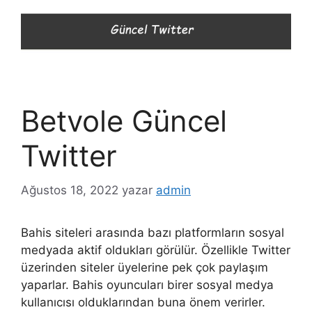
Betvole Güncel
Twitter
Ağustos 18, 2022
yazar
admin
Bahis siteleri arasında bazı platformların sosyal
medyada aktif oldukları görülür. Özellikle Twitter
üzerinden siteler üyelerine pek çok paylaşım
yaparlar. Bahis oyuncuları birer sosyal medya
kullanıcısı olduklarından buna önem verirler.