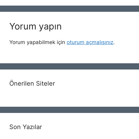
Yorum yapın
Yorum yapabilmek için
oturum açmalısınız
.
Önerilen Siteler
Son Yazılar