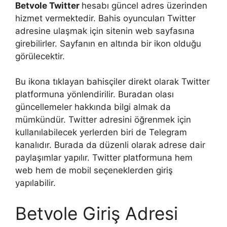
Betvole Twitter
hesabı güncel adres üzerinden
hizmet vermektedir. Bahis oyuncuları Twitter
adresine ulaşmak için sitenin web sayfasına
girebilirler. Sayfanın en altında bir ikon olduğu
görülecektir.
Bu ikona tıklayan bahisçiler direkt olarak Twitter
platformuna yönlendirilir. Buradan olası
güncellemeler hakkında bilgi almak da
mümkündür. Twitter adresini öğrenmek için
kullanılabilecek yerlerden biri de Telegram
kanalıdır. Burada da düzenli olarak adrese dair
paylaşımlar yapılır. Twitter platformuna hem
web hem de mobil seçeneklerden giriş
yapılabilir.
Betvole Giriş Adresi