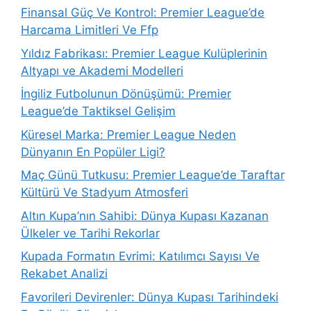
Finansal Güç Ve Kontrol: Premier League’de
Harcama Limitleri Ve Ffp
Yıldız Fabrikası: Premier League Kulüplerinin
Altyapı ve Akademi Modelleri
İngiliz Futbolunun Dönüşümü: Premier
League’de Taktiksel Gelişim
Küresel Marka: Premier League Neden
Dünyanın En Popüler Ligi?
Maç Günü Tutkusu: Premier League’de Taraftar
Kültürü Ve Stadyum Atmosferi
Altın Kupa’nın Sahibi: Dünya Kupası Kazanan
Ülkeler ve Tarihi Rekorlar
Kupada Formatın Evrimi: Katılımcı Sayısı Ve
Rekabet Analizi
Favorileri Devirenler: Dünya Kupası Tarihindeki