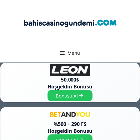
İçeriğe
atla
Menü
50.000₺
Hoşgeldin Bonusu
Bonusu Al
%500 + 290 FS
Hoşgeldin Bonusu