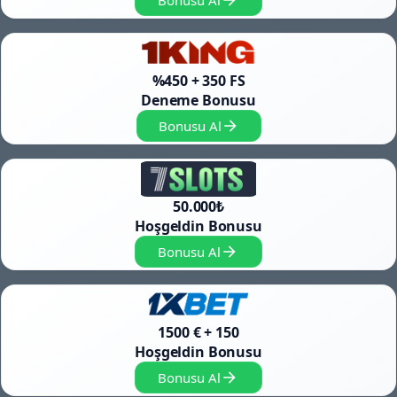
Bonusu Al
%450 + 350 FS
Deneme Bonusu
Bonusu Al
50.000₺
Hoşgeldin Bonusu
Bonusu Al
1500 € + 150
Hoşgeldin Bonusu
Bonusu Al