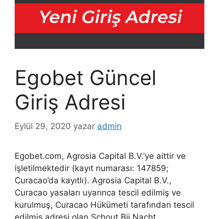
Egobet Güncel
Giriş Adresi
Eylül 29, 2020
yazar
admin
Egobet.com, Agrosia Capital B.V.’ye aittir ve
işletilmektedir (kayıt numarası: 147859;
Curacao’da kayıtlı). Agrosia Capital B.V.,
Curacao yasaları uyarınca tescil edilmiş ve
kurulmuş, Curacao Hükümeti tarafından tescil
edilmiş adresi olan Schout Bij Nacht