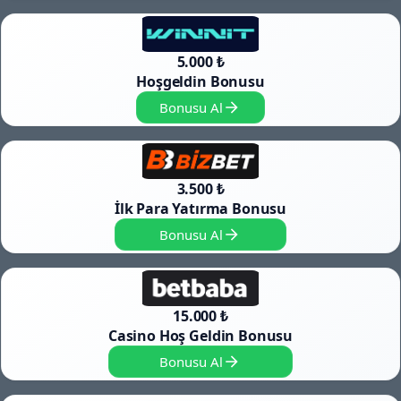
5.000 ₺
Hoşgeldin Bonusu
Bonusu Al
3.500 ₺
İlk Para Yatırma Bonusu
Bonusu Al
15.000 ₺
Casino Hoş Geldin Bonusu
Bonusu Al