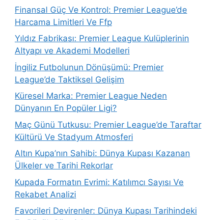
Finansal Güç Ve Kontrol: Premier League’de
Harcama Limitleri Ve Ffp
Yıldız Fabrikası: Premier League Kulüplerinin
Altyapı ve Akademi Modelleri
İngiliz Futbolunun Dönüşümü: Premier
League’de Taktiksel Gelişim
Küresel Marka: Premier League Neden
Dünyanın En Popüler Ligi?
Maç Günü Tutkusu: Premier League’de Taraftar
Kültürü Ve Stadyum Atmosferi
Altın Kupa’nın Sahibi: Dünya Kupası Kazanan
Ülkeler ve Tarihi Rekorlar
Kupada Formatın Evrimi: Katılımcı Sayısı Ve
Rekabet Analizi
Favorileri Devirenler: Dünya Kupası Tarihindeki