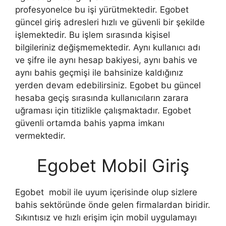
profesyonelce bu işi yürütmektedir. Egobet
güncel giriş adresleri hızlı ve güvenli bir şekilde
işlemektedir. Bu işlem sırasında kişisel
bilgileriniz değişmemektedir. Aynı kullanıcı adı
ve şifre ile aynı hesap bakiyesi, aynı bahis ve
aynı bahis geçmişi ile bahsinize kaldığınız
yerden devam edebilirsiniz. Egobet bu güncel
hesaba geçiş sırasında kullanıcıların zarara
uğraması için titizlikle çalışmaktadır. Egobet
güvenli ortamda bahis yapma imkanı
vermektedir.
Egobet Mobil Giriş
Egobet mobil ile uyum içerisinde olup sizlere
bahis sektöründe önde gelen firmalardan biridir.
Sıkıntısız ve hızlı erişim için mobil uygulamayı