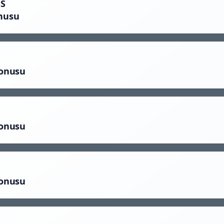
FS
nusu
Bonusu
Bonusu
Bonusu