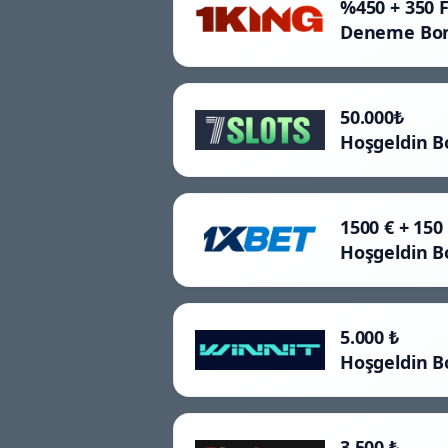
%450 + 350 
Deneme Bo
50.000₺
Hoşgeldin 
1500 € + 150
Hoşgeldin 
5.000 ₺
Hoşgeldin 
3.500 ₺