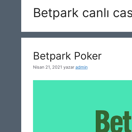
Betpark canlı ca
Betpark Poker
Nisan 21, 2021
yazar
admin