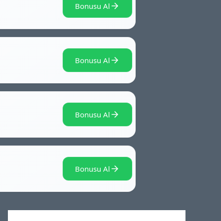
Bonusu Al
Bonusu Al
Bonusu Al
Bonusu Al