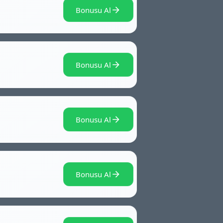
Bonusu Al
Bonusu Al
Bonusu Al
Bonusu Al