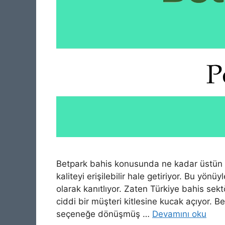
Betpark bahis konusunda ne kadar üstün bi
kaliteyi erişilebilir hale getiriyor. Bu yön
olarak kanıtlıyor. Zaten Türkiye bahis sekt
ciddi bir müşteri kitlesine kucak açıyor. 
seçeneğe dönüşmüş …
Devamını oku