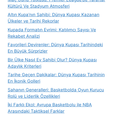
Kültürü Ve Stadyum Atmosferi
Altın Kupa’nın Sahibi: Dünya Kupası Kazanan
Ülkeler ve Tarihi Rekorlar
Kupada Formatın Evrimi: Katılımcı Sayısı Ve
Rekabet Analizi
Favorileri Devirenler: Dünya Kupası Tarihindeki
En Büyük Sürprizler
Bir Ülke Nasıl Ev Sahibi Olur? Dünya Kupası
Adaylık Kriterleri
Tarihe Geçen Dakikalar: Dünya Kupası Tarihinin
En İkonik Golleri
Sahanın Generalleri: Basketbolda Oyun Kurucu
Rolü ve Liderlik Özellikleri
İki Farklı Ekol: Avrupa Basketbolu ile NBA
Arasındaki Taktiksel Farklar