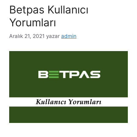
Betpas Kullanıcı
Yorumları
Aralık 21, 2021
yazar
admin