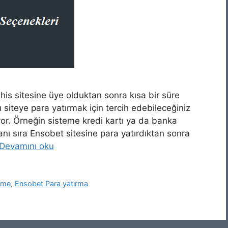
his sitesine üye olduktan sonra kısa bir süre
u siteye para yatırmak için tercih edebileceğiniz
yor. Örneğin sisteme kredi kartı ya da banka
yanı sıra Ensobet sitesine para yatırdıktan sonra
Devamını oku
kme
,
Ensobet Para yatırma