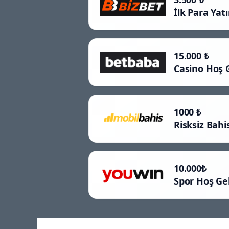
İlk Para Ya
15.000 ₺
Casino Hoş 
1000 ₺
Risksiz Bah
10.000₺
Spor Hoş Ge