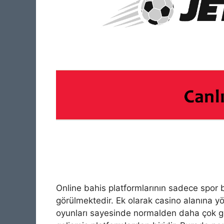
Online bahis platformlarının sadece spor 
görülmektedir. Ek olarak casino alanına yö
oyunları sayesinde normalden daha çok gel