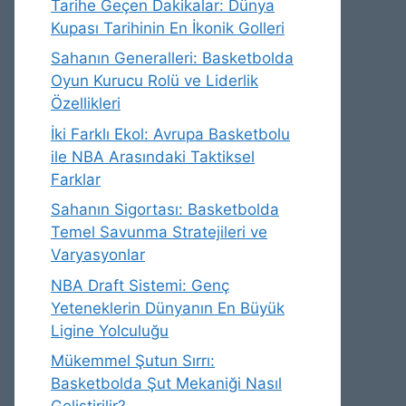
Tarihe Geçen Dakikalar: Dünya
Kupası Tarihinin En İkonik Golleri
Sahanın Generalleri: Basketbolda
Oyun Kurucu Rolü ve Liderlik
Özellikleri
İki Farklı Ekol: Avrupa Basketbolu
ile NBA Arasındaki Taktiksel
Farklar
Sahanın Sigortası: Basketbolda
Temel Savunma Stratejileri ve
Varyasyonlar
NBA Draft Sistemi: Genç
Yeteneklerin Dünyanın En Büyük
Ligine Yolculuğu
Mükemmel Şutun Sırrı:
Basketbolda Şut Mekaniği Nasıl