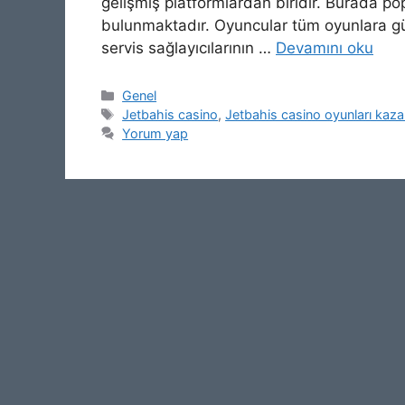
gelişmiş platformlardan biridir. Burada po
bulunmaktadır. Oyuncular tüm oyunlara güv
servis sağlayıcılarının …
Devamını oku
Kategoriler
Genel
Etiketler
Jetbahis casino
,
Jetbahis casino oyunları kaza
Yorum yap