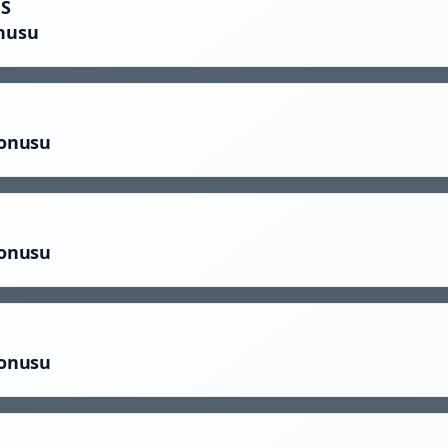
FS
nusu
Bonusu
Bonusu
Bonusu