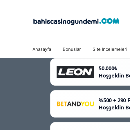
İçeriğe
atla
Anasayfa
Bonuslar
Site İncelemeleri
50.000₺
Hoşgeldin 
%500 + 290 
Hoşgeldin 