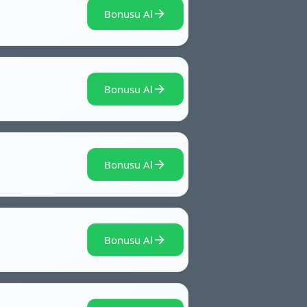
Bonusu Al
Bonusu Al
Bonusu Al
Bonusu Al