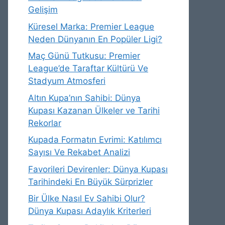
Gelişim
Küresel Marka: Premier League
Neden Dünyanın En Popüler Ligi?
Maç Günü Tutkusu: Premier
League’de Taraftar Kültürü Ve
Stadyum Atmosferi
Altın Kupa’nın Sahibi: Dünya
Kupası Kazanan Ülkeler ve Tarihi
Rekorlar
Kupada Formatın Evrimi: Katılımcı
Sayısı Ve Rekabet Analizi
Favorileri Devirenler: Dünya Kupası
Tarihindeki En Büyük Sürprizler
Bir Ülke Nasıl Ev Sahibi Olur?
Dünya Kupası Adaylık Kriterleri