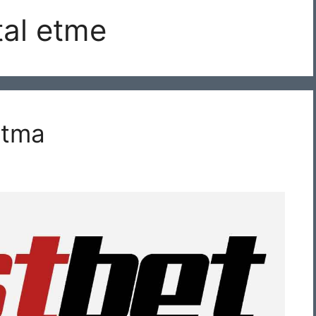
tal etme
atma