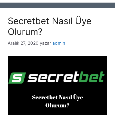
Secretbet Nasıl Üye
Olurum?
Aralık 27, 2020
yazar
admin