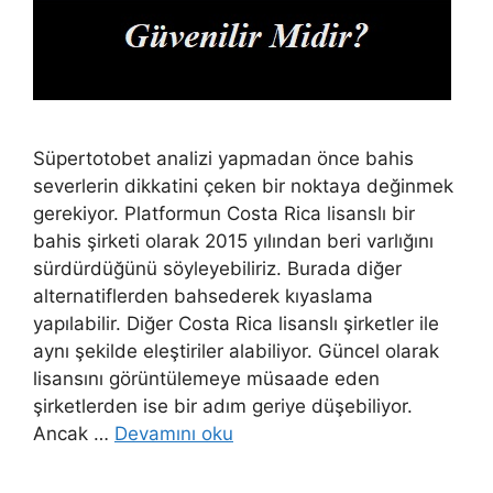
Süpertotobet analizi yapmadan önce bahis
severlerin dikkatini çeken bir noktaya değinmek
gerekiyor. Platformun Costa Rica lisanslı bir
bahis şirketi olarak 2015 yılından beri varlığını
sürdürdüğünü söyleyebiliriz. Burada diğer
alternatiflerden bahsederek kıyaslama
yapılabilir. Diğer Costa Rica lisanslı şirketler ile
aynı şekilde eleştiriler alabiliyor. Güncel olarak
lisansını görüntülemeye müsaade eden
şirketlerden ise bir adım geriye düşebiliyor.
Ancak …
Devamını oku