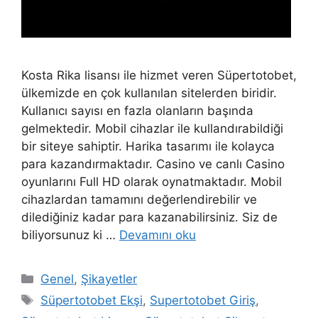
Kosta Rika lisansı ile hizmet veren Süpertotobet,
ülkemizde en çok kullanılan sitelerden biridir.
Kullanıcı sayısı en fazla olanların başında
gelmektedir. Mobil cihazlar ile kullandırabildiği
bir siteye sahiptir. Harika tasarımı ile kolayca
para kazandırmaktadır. Casino ve canlı Casino
oyunlarını Full HD olarak oynatmaktadır. Mobil
cihazlardan tamamını değerlendirebilir ve
dilediğiniz kadar para kazanabilirsiniz. Siz de
biliyorsunuz ki …
Devamını oku
Kategoriler
Genel
,
Şikayetler
Etiketler
Süpertotobet Ekşi
,
Supertotobet Giriş
,