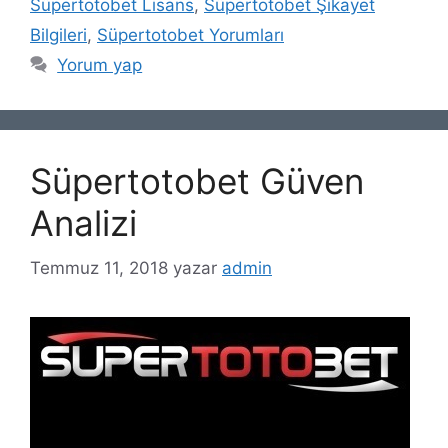
Süpertotobet Lisans
,
Süpertotobet Şikayet
Bilgileri
,
Süpertotobet Yorumları
Yorum yap
Süpertotobet Güven
Analizi
Temmuz 11, 2018
yazar
admin