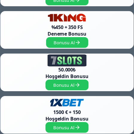
Bonusu Al
%450 + 350 FS
Deneme Bonusu
Bonusu Al
50.000₺
Hoşgeldin Bonusu
Bonusu Al
1500 € + 150
Hoşgeldin Bonusu
Bonusu Al