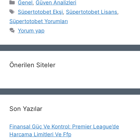
Kategoriler
Genel
,
Güven Analizleri
Etiketler
Süpertotobet Ekşi
,
Süpertotobet Lisans
,
Süpertotobet Yorumları
Yorum yap
Önerilen Siteler
Son Yazılar
Finansal Güç Ve Kontrol: Premier League’de
Harcama Limitleri Ve Ffp