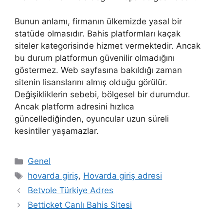
Bunun anlamı, firmanın ülkemizde yasal bir
statüde olmasıdır. Bahis platformları kaçak
siteler kategorisinde hizmet vermektedir. Ancak
bu durum platformun güvenilir olmadığını
göstermez. Web sayfasına bakıldığı zaman
sitenin lisanslarını almış olduğu görülür.
Değişikliklerin sebebi, bölgesel bir durumdur.
Ancak platform adresini hızlıca
güncellediğinden, oyuncular uzun süreli
kesintiler yaşamazlar.
Kategoriler
Genel
Etiketler
hovarda giriş
,
Hovarda giriş adresi
Betvole Türkiye Adres
Betticket Canlı Bahis Sitesi