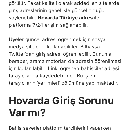
görülür. Fakat kaliteli olarak addedilen sitelerde
giriş adreslerinin genellikle güncel olduğu
söylenebilir.
Hovarda Türkiye adres
ile
platforma 7/24 erişim sağlanabilir.
Üyeler güncel adresi öğrenmek için sosyal
medya sitelerini kullanabilirler. Bilhassa
Twitter’dan giriş adresi öğrenilebilir. Bununla
beraber, arama motorları da adresin öğrenilmesi
için kullanılabilir. Linki öğrenen bahisçiler adresi
tarayıcılarına kaydedebilirler. Bu işlem
tarayıcıların ‘yer imleri’ bölümüne yapılmaktadır.
Hovarda Giriş Sorunu
Var mı?
Bahis severler platform tercihlerini yaparken