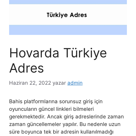
Hovarda Türkiye
Adres
Haziran 22, 2022
yazar
admin
Bahis platformlarına sorunsuz giriş için
oyuncuların güncel linkleri bilmeleri
gerekmektedir. Ancak giriş adreslerinde zaman
zaman güncellemeler yapılır. Bu nedenle uzun
süre boyunca tek bir adresin kullanılmadığı