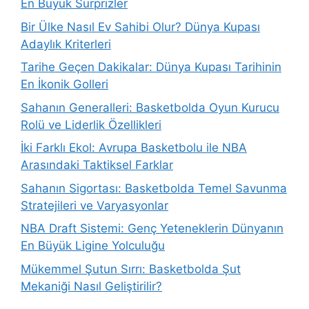
En Büyük Sürprizler
Bir Ülke Nasıl Ev Sahibi Olur? Dünya Kupası
Adaylık Kriterleri
Tarihe Geçen Dakikalar: Dünya Kupası Tarihinin
En İkonik Golleri
Sahanın Generalleri: Basketbolda Oyun Kurucu
Rolü ve Liderlik Özellikleri
İki Farklı Ekol: Avrupa Basketbolu ile NBA
Arasındaki Taktiksel Farklar
Sahanın Sigortası: Basketbolda Temel Savunma
Stratejileri ve Varyasyonlar
NBA Draft Sistemi: Genç Yeteneklerin Dünyanın
En Büyük Ligine Yolculuğu
Mükemmel Şutun Sırrı: Basketbolda Şut
Mekaniği Nasıl Geliştirilir?