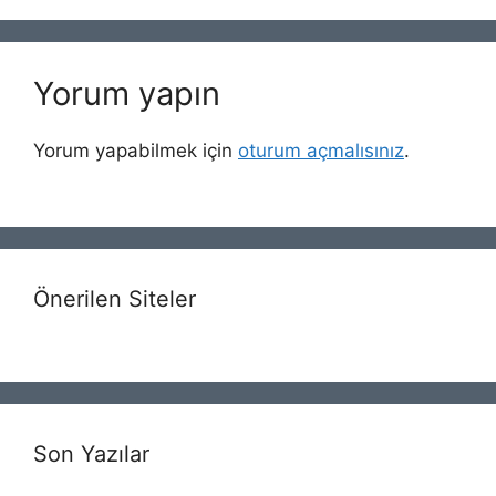
Yorum yapın
Yorum yapabilmek için
oturum açmalısınız
.
Önerilen Siteler
Son Yazılar