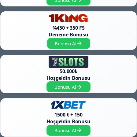
Bonusu Al
%450 + 350 FS
Deneme Bonusu
Bonusu Al
50.000₺
Hoşgeldin Bonusu
Bonusu Al
1500 € + 150
Hoşgeldin Bonusu
Bonusu Al