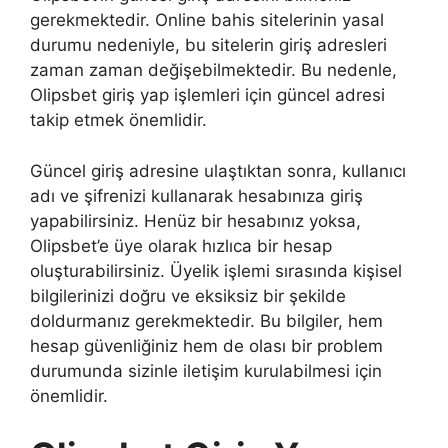
gerekmektedir. Online bahis sitelerinin yasal
durumu nedeniyle, bu sitelerin giriş adresleri
zaman zaman değişebilmektedir. Bu nedenle,
Olipsbet giriş yap işlemleri için güncel adresi
takip etmek önemlidir.
Güncel giriş adresine ulaştıktan sonra, kullanıcı
adı ve şifrenizi kullanarak hesabınıza giriş
yapabilirsiniz. Henüz bir hesabınız yoksa,
Olipsbet’e üye olarak hızlıca bir hesap
oluşturabilirsiniz. Üyelik işlemi sırasında kişisel
bilgilerinizi doğru ve eksiksiz bir şekilde
doldurmanız gerekmektedir. Bu bilgiler, hem
hesap güvenliğiniz hem de olası bir problem
durumunda sizinle iletişim kurulabilmesi için
önemlidir.