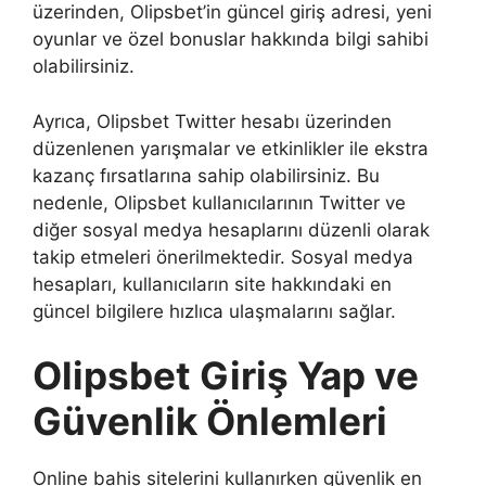
üzerinden, Olipsbet’in güncel giriş adresi, yeni
oyunlar ve özel bonuslar hakkında bilgi sahibi
olabilirsiniz.
Ayrıca, Olipsbet Twitter hesabı üzerinden
düzenlenen yarışmalar ve etkinlikler ile ekstra
kazanç fırsatlarına sahip olabilirsiniz. Bu
nedenle, Olipsbet kullanıcılarının Twitter ve
diğer sosyal medya hesaplarını düzenli olarak
takip etmeleri önerilmektedir. Sosyal medya
hesapları, kullanıcıların site hakkındaki en
güncel bilgilere hızlıca ulaşmalarını sağlar.
Olipsbet Giriş Yap ve
Güvenlik Önlemleri
Online bahis sitelerini kullanırken güvenlik en