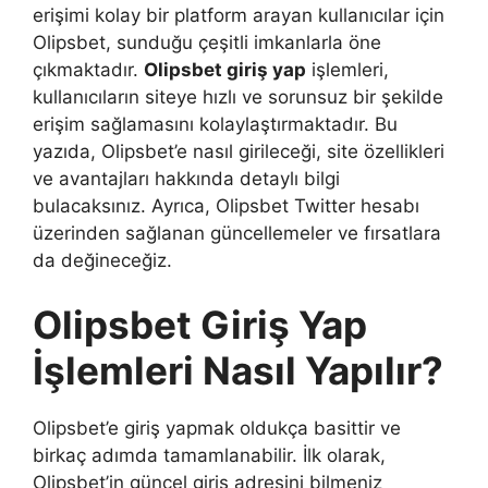
erişimi kolay bir platform arayan kullanıcılar için
Olipsbet, sunduğu çeşitli imkanlarla öne
çıkmaktadır.
Olipsbet giriş yap
işlemleri,
kullanıcıların siteye hızlı ve sorunsuz bir şekilde
erişim sağlamasını kolaylaştırmaktadır. Bu
yazıda, Olipsbet’e nasıl girileceği, site özellikleri
ve avantajları hakkında detaylı bilgi
bulacaksınız. Ayrıca, Olipsbet Twitter hesabı
üzerinden sağlanan güncellemeler ve fırsatlara
da değineceğiz.
Olipsbet Giriş Yap
İşlemleri Nasıl Yapılır?
Olipsbet’e giriş yapmak oldukça basittir ve
birkaç adımda tamamlanabilir. İlk olarak,
Olipsbet’in güncel giriş adresini bilmeniz