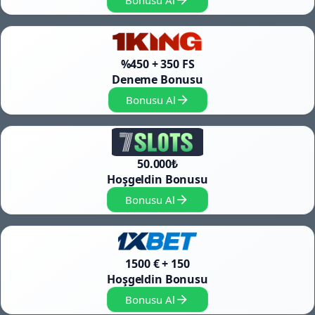
Bonusu Al
%450 + 350 FS
Deneme Bonusu
Bonusu Al
50.000₺
Hoşgeldin Bonusu
Bonusu Al
1500 € + 150
Hoşgeldin Bonusu
Bonusu Al