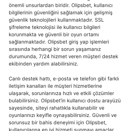
önemli unsurlardan biridir. Olipsbet, kullanıcı
bilgilerinin güvenliğini sağlamak için gelişmiş
güvenlik teknolojileri kullanmaktadır. SSL
şifreleme teknolojisi ile kullanıcı bilgileri
korunmakta ve güvenli bir oyun ortamı
sağlanmaktadır. Olipsbet giriş yap işlemleri
sırasında herhangi bir sorun yaşamanız
durumunda, 7/24 hizmet veren müşteri destek
ekibinden yardım alabilirsiniz.
Canlı destek hattı, e-posta ve telefon gibi farklı
iletişim kanalları ile müşteri hizmetlerine
ulaşarak, sorunlarınıza hızlı ve etkili çözümler
bulabilirsiniz. Olipsbet’in kullanıcı dostu arayüzü
sayesinde, siteyi rahatlıkla kullanabilir ve
oyunlarınızı keyifle oynayabilirsiniz. Güvenli ve
sorunsuz bir bahis deneyimi için Olipsbet,
kullanıcılarına en iyi hizmeti sunmayı amaçlar.