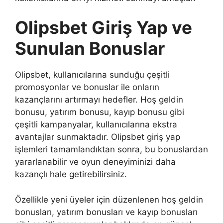
Olipsbet Giriş Yap ve
Sunulan Bonuslar
Olipsbet, kullanıcılarına sunduğu çeşitli
promosyonlar ve bonuslar ile onların
kazançlarını artırmayı hedefler. Hoş geldin
bonusu, yatırım bonusu, kayıp bonusu gibi
çeşitli kampanyalar, kullanıcılarına ekstra
avantajlar sunmaktadır. Olipsbet giriş yap
işlemleri tamamlandıktan sonra, bu bonuslardan
yararlanabilir ve oyun deneyiminizi daha
kazançlı hale getirebilirsiniz.
Özellikle yeni üyeler için düzenlenen hoş geldin
bonusları, yatırım bonusları ve kayıp bonusları