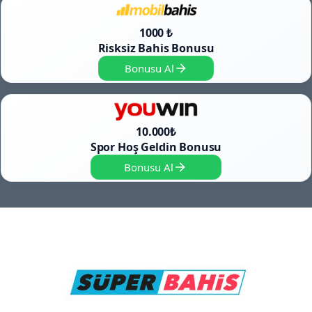
1000 ₺
Risksiz Bahis Bonusu
Bonusu Al
10.000₺
Spor Hoş Geldin Bonusu
Bonusu Al