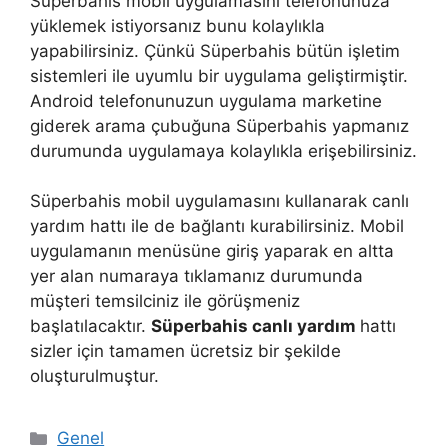
Süperbahis mobil uygulamasını telefonunuza
yüklemek istiyorsanız bunu kolaylıkla
yapabilirsiniz. Çünkü Süperbahis bütün işletim
sistemleri ile uyumlu bir uygulama geliştirmiştir.
Android telefonunuzun uygulama marketine
giderek arama çubuğuna Süperbahis yapmanız
durumunda uygulamaya kolaylıkla erişebilirsiniz.
Süperbahis mobil uygulamasını kullanarak canlı
yardım hattı ile de bağlantı kurabilirsiniz. Mobil
uygulamanın menüsüne giriş yaparak en altta
yer alan numaraya tıklamanız durumunda
müşteri temsilciniz ile görüşmeniz
başlatılacaktır.
Süperbahis canlı yardım
hattı
sizler için tamamen ücretsiz bir şekilde
oluşturulmuştur.
Kategoriler
Genel