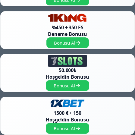
Bonusu Al
%450 + 350 FS
Deneme Bonusu
Bonusu Al
50.000₺
Hoşgeldin Bonusu
Bonusu Al
1500 € + 150
Hoşgeldin Bonusu
Bonusu Al