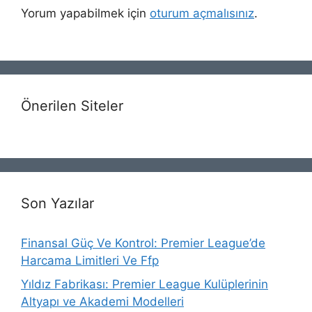
Yorum yapabilmek için
oturum açmalısınız
.
Önerilen Siteler
Son Yazılar
Finansal Güç Ve Kontrol: Premier League’de
Harcama Limitleri Ve Ffp
Yıldız Fabrikası: Premier League Kulüplerinin
Altyapı ve Akademi Modelleri