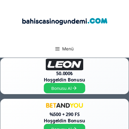
İçeriğe
atla
Menü
50.000₺
Hoşgeldin Bonusu
Bonusu Al
%500 + 290 FS
Hoşgeldin Bonusu