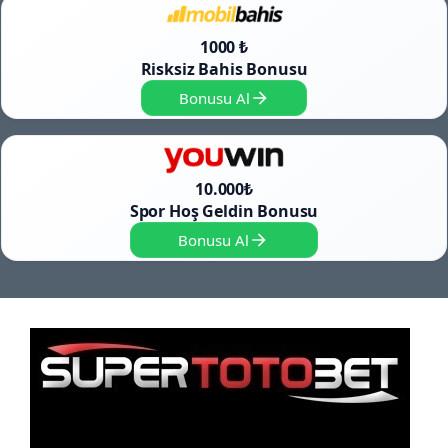
1000 ₺
Risksiz Bahis Bonusu
Bonusu Al
10.000₺
Spor Hoş Geldin Bonusu
Bonusu Al