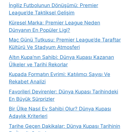
İngiliz Futbolunun Dönüşümü: Premier
League’de Taktiksel Gelişim
Küresel Marka: Premier League Neden
Dünyanın En Popüler Ligi?
Maç Günü Tutkusu: Premier League’de Taraftar
Kültürü Ve Stadyum Atmosferi
Altın Kupa’nın Sahibi: Dünya Kupası Kazanan
Ülkeler ve Tarihi Rekorlar
Kupada Formatın Evrimi: Katılımcı Sayısı Ve
Rekabet Analizi
Favorileri Devirenler: Dünya Kupası Tarihindeki
En Büyük Sürprizler
Bir Ülke Nasıl Ev Sahibi Olur? Dünya Kupası
Adaylık Kriterleri
Tarihe Geçen Dakikalar: Dünya Kupası Tarihinin