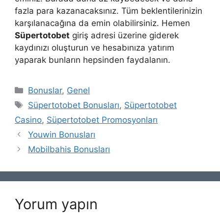
fazla para kazanacaksınız. Tüm beklentilerinizin
karşılanacağına da emin olabilirsiniz. Hemen
Süpertotobet
giriş adresi üzerine giderek
kaydınızı oluşturun ve hesabınıza yatırım
yaparak bunların hepsinden faydalanın.
Kategoriler
Bonuslar
,
Genel
Etiketler
Süpertotobet Bonusları
,
Süpertotobet
Casino
,
Süpertotobet Promosyonları
Youwin Bonusları
Mobilbahis Bonusları
Yorum yapın