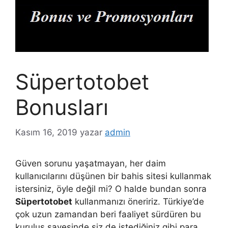
Süpertotobet
Bonusları
Kasım 16, 2019
yazar
admin
Güven sorunu yaşatmayan, her daim
kullanıcılarını düşünen bir bahis sitesi kullanmak
istersiniz, öyle değil mi? O halde bundan sonra
Süpertotobet
kullanmanızı öneririz. Türkiye’de
çok uzun zamandan beri faaliyet sürdüren bu
kuruluş sayesinde siz de istediğiniz gibi para