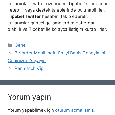
kullanıcılar Twitter üzerinden Tipobet’e sorularını
iletebilir veya destek taleplerinde bulunabilirler.
Tipobet Twitter
hesabını takip ederek,
kullanıcılar güncel gelişmelerden haberdar
olabilir ve Tipobet ile kolayca iletişim kurabilirler.
Kategoriler
Genel
Betorder Mobil İndir: En İyi Bahis Deneyimini
Cebinizde Yaşayın
Parimatch Vip
Yorum yapın
Yorum yapabilmek için
oturum açmalısınız
.