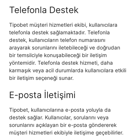
Telefonla Destek
Tipobet müşteri hizmetleri ekibi, kullanıcılara
telefonla destek sağlamaktadır. Telefonla
destek, kullanıcıların telefon numarasını
arayarak sorunlarını iletebileceği ve doğrudan
bir temsilciyle konuşabileceği bir iletişim
yöntemidir. Telefonla destek hizmeti, daha
karmaşık veya acil durumlarda kullanıcılara etkili
bir iletişim seçeneği sunar.
E-posta İletişimi
Tipobet, kullanıcılarına e-posta yoluyla da
destek sağlar. Kullanıcılar, sorularını veya
sorunlarını açıklayan bir e-posta göndererek
müşteri hizmetleri ekibiyle iletişime geçebilirler.