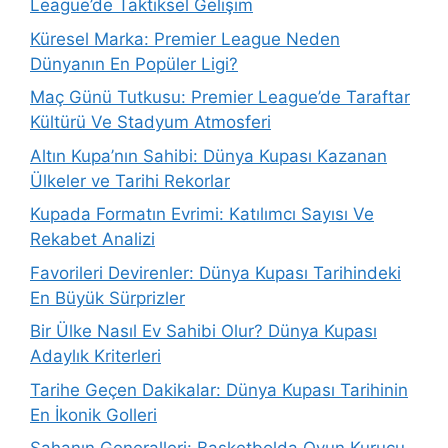
League’de Taktiksel Gelişim
Küresel Marka: Premier League Neden
Dünyanın En Popüler Ligi?
Maç Günü Tutkusu: Premier League’de Taraftar
Kültürü Ve Stadyum Atmosferi
Altın Kupa’nın Sahibi: Dünya Kupası Kazanan
Ülkeler ve Tarihi Rekorlar
Kupada Formatın Evrimi: Katılımcı Sayısı Ve
Rekabet Analizi
Favorileri Devirenler: Dünya Kupası Tarihindeki
En Büyük Sürprizler
Bir Ülke Nasıl Ev Sahibi Olur? Dünya Kupası
Adaylık Kriterleri
Tarihe Geçen Dakikalar: Dünya Kupası Tarihinin
En İkonik Golleri