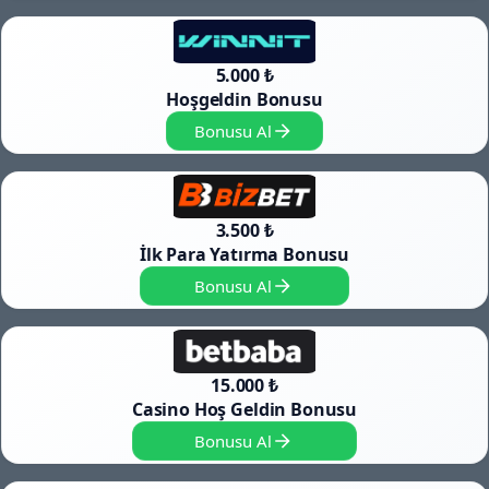
5.000 ₺
Hoşgeldin Bonusu
Bonusu Al
3.500 ₺
İlk Para Yatırma Bonusu
Bonusu Al
15.000 ₺
Casino Hoş Geldin Bonusu
Bonusu Al