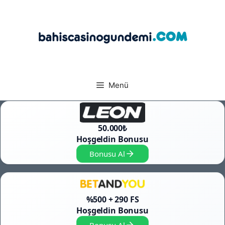
İçeriğe
atla
Menü
50.000₺
Hoşgeldin Bonusu
Bonusu Al
%500 + 290 FS
Hoşgeldin Bonusu