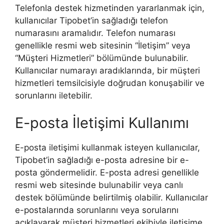
Telefonla destek hizmetinden yararlanmak için,
kullanıcılar Tipobet’in sağladığı telefon
numarasını aramalıdır. Telefon numarası
genellikle resmi web sitesinin “İletişim” veya
“Müşteri Hizmetleri” bölümünde bulunabilir.
Kullanıcılar numarayı aradıklarında, bir müşteri
hizmetleri temsilcisiyle doğrudan konuşabilir ve
sorunlarını iletebilir.
E-posta İletişimi Kullanımı
E-posta iletişimi kullanmak isteyen kullanıcılar,
Tipobet’in sağladığı e-posta adresine bir e-
posta göndermelidir. E-posta adresi genellikle
resmi web sitesinde bulunabilir veya canlı
destek bölümünde belirtilmiş olabilir. Kullanıcılar
e-postalarında sorunlarını veya sorularını
açıklayarak müşteri hizmetleri ekibiyle iletişime