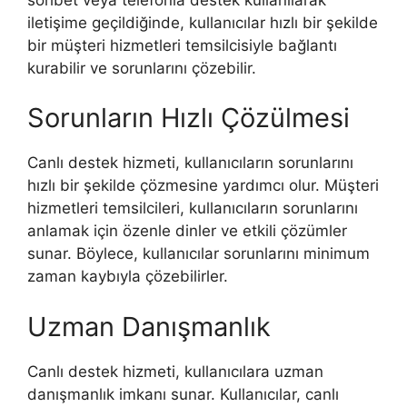
iletişime geçildiğinde, kullanıcılar hızlı bir şekilde
bir müşteri hizmetleri temsilcisiyle bağlantı
kurabilir ve sorunlarını çözebilir.
Sorunların Hızlı Çözülmesi
Canlı destek hizmeti, kullanıcıların sorunlarını
hızlı bir şekilde çözmesine yardımcı olur. Müşteri
hizmetleri temsilcileri, kullanıcıların sorunlarını
anlamak için özenle dinler ve etkili çözümler
sunar. Böylece, kullanıcılar sorunlarını minimum
zaman kaybıyla çözebilirler.
Uzman Danışmanlık
Canlı destek hizmeti, kullanıcılara uzman
danışmanlık imkanı sunar. Kullanıcılar, canlı