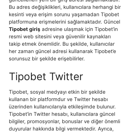
Bu adres değişiklikleri, kullanıcılara herhangi bir
kesinti veya erişim sorunu yaşamadan Tipobet
platformuna erişmelerini sağlamaktadır. Güncel
Tipobet giriş
adresine ulaşmak için Tipobet’in
resmi web sitesini veya güvenilir kaynakları
takip etmek önemlidir. Bu şekilde, kullanıcılar
her zaman güncel adresi kullanarak Tipobet’e
sorunsuz bir şekilde erişebilirler.
Tipobet Twitter
Tipobet, sosyal medyayı etkin bir şekilde
kullanan bir platformdur ve Twitter hesabı
üzerinden kullanıcılarıyla etkileşimde bulunur.
Tipobet’in Twitter hesabı, kullanıcılara güncel
bilgiler, promosyonlar, bonuslar ve diğer önemli
duyurular hakkında bilgi vermektedir. Ayrıca,