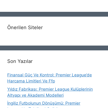
Önerilen Siteler
Son Yazılar
Finansal Güç Ve Kontrol: Premier League’de
Harcama Limitleri Ve Ffp
Yıldız Fabrikası: Premier League Kulüplerinin
Altyapı ve Akademi Modelleri
İngiliz Futbolunun Dönüşümü: Premier