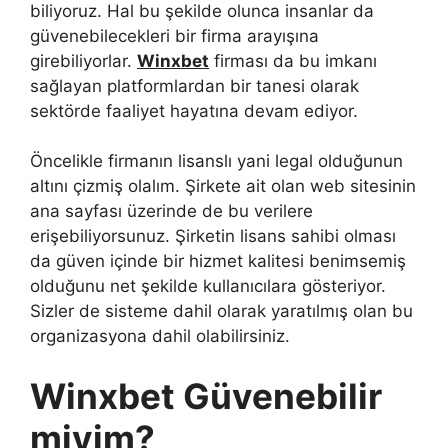
biliyoruz. Hal bu şekilde olunca insanlar da
güvenebilecekleri bir firma arayışına
girebiliyorlar.
Winxbet
firması da bu imkanı
sağlayan platformlardan bir tanesi olarak
sektörde faaliyet hayatına devam ediyor.
Öncelikle firmanın lisanslı yani legal olduğunun
altını çizmiş olalım. Şirkete ait olan web sitesinin
ana sayfası üzerinde de bu verilere
erişebiliyorsunuz. Şirketin lisans sahibi olması
da güven içinde bir hizmet kalitesi benimsemiş
olduğunu net şekilde kullanıcılara gösteriyor.
Sizler de sisteme dahil olarak yaratılmış olan bu
organizasyona dahil olabilirsiniz.
Winxbet Güvenebilir
miyim?