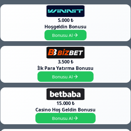
5.000 ₺
Hoşgeldin Bonusu
Bonusu Al
3.500 ₺
İlk Para Yatırma Bonusu
Bonusu Al
15.000 ₺
Casino Hoş Geldin Bonusu
Bonusu Al