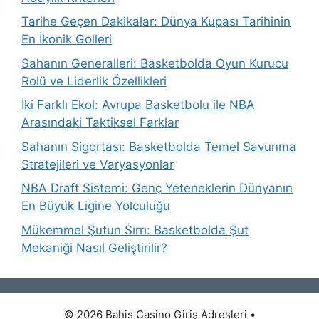
Tarihe Geçen Dakikalar: Dünya Kupası Tarihinin
En İkonik Golleri
Sahanın Generalleri: Basketbolda Oyun Kurucu
Rolü ve Liderlik Özellikleri
İki Farklı Ekol: Avrupa Basketbolu ile NBA
Arasındaki Taktiksel Farklar
Sahanın Sigortası: Basketbolda Temel Savunma
Stratejileri ve Varyasyonlar
NBA Draft Sistemi: Genç Yeteneklerin Dünyanın
En Büyük Ligine Yolculuğu
Mükemmel Şutun Sırrı: Basketbolda Şut
Mekaniği Nasıl Geliştirilir?
© 2026 Bahis Casino Giriş Adresleri
•